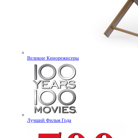
Великие Кинорежисеры
Лучший Фильм Года