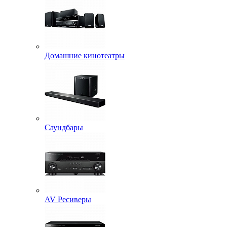
Домашние кинотеатры
Саундбары
AV Ресиверы