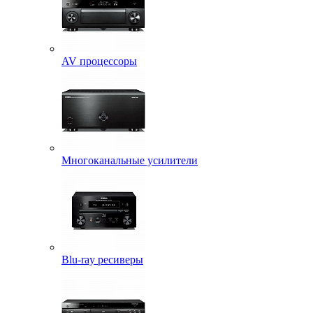
AV процессоры
Многоканальные усилители
Blu-ray ресиверы