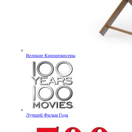
Великие Кинорежисеры
Лучший Фильм Года