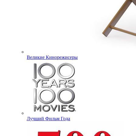
Великие Кинорежисеры
Лучший Фильм Года