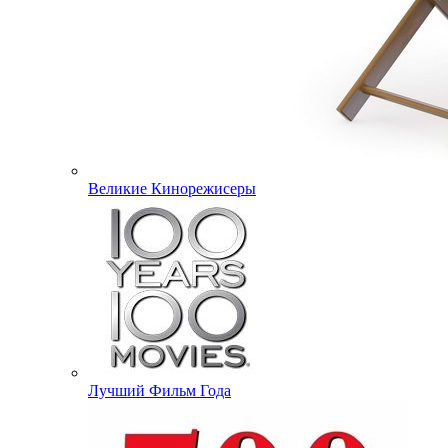
Великие Кинорежисеры
Лучший Фильм Года