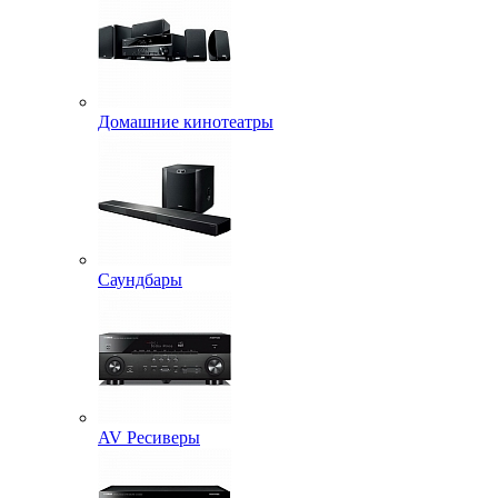
Домашние кинотеатры
Саундбары
AV Ресиверы