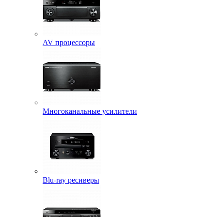
AV процессоры
Многоканальные усилители
Blu-ray ресиверы