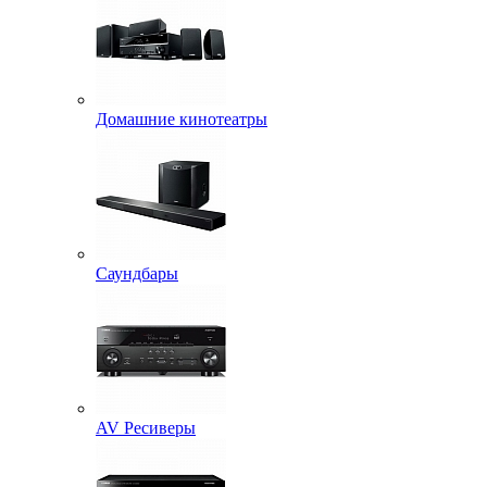
Домашние кинотеатры
Саундбары
AV Ресиверы