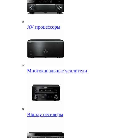
AV процессоры
Многоканальные усилители
Blu-ray ресиверы