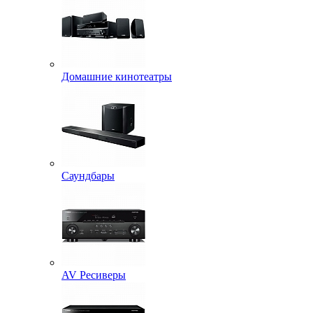
Домашние кинотеатры
Саундбары
AV Ресиверы