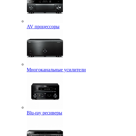
AV процессоры
Многоканальные усилители
Blu-ray ресиверы