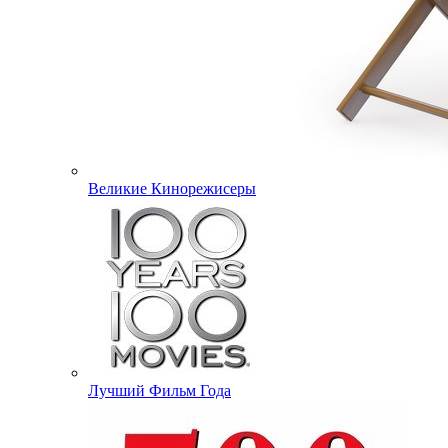
Великие Кинорежисеры
Лучший Фильм Года