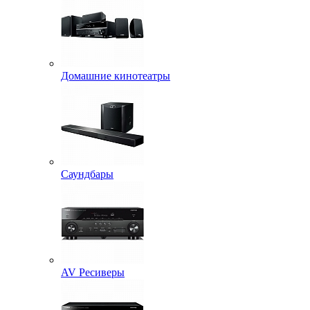
Домашние кинотеатры
Саундбары
AV Ресиверы