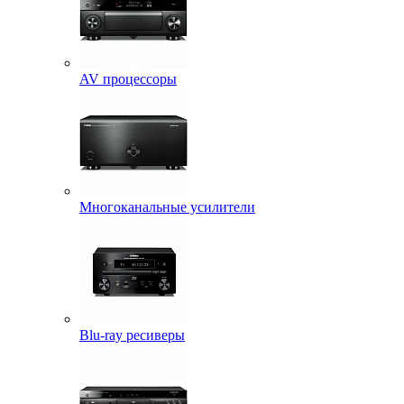
AV процессоры
Многоканальные усилители
Blu-ray ресиверы