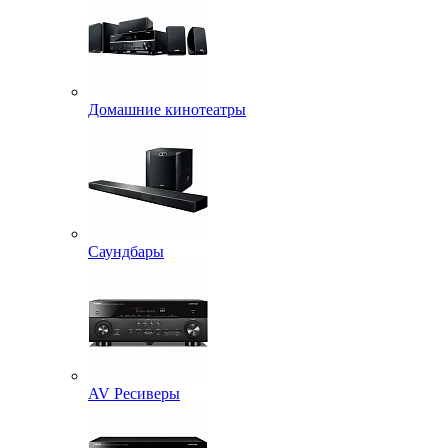
Домашние кинотеатры
Саундбары
AV Ресиверы