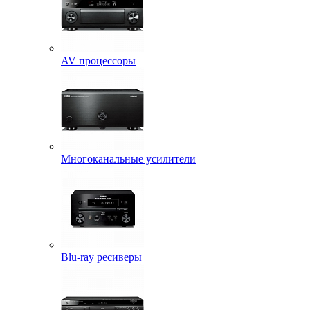
AV процессоры
Многоканальные усилители
Blu-ray ресиверы