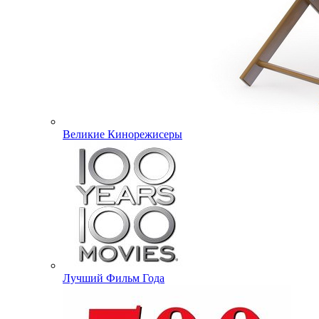
Великие Кинорежисеры
Лучший Фильм Года