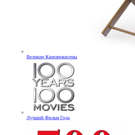
Великие Кинорежисеры
Лучший Фильм Года