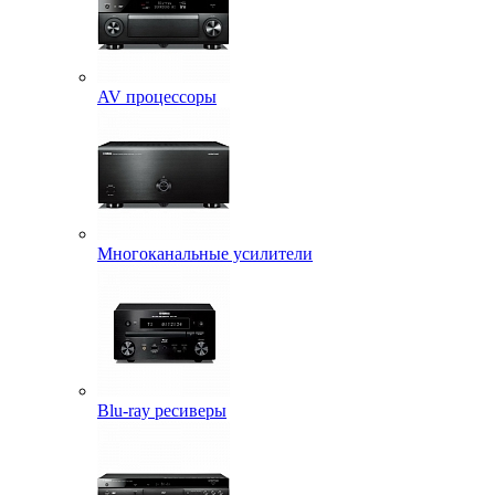
AV процессоры
Многоканальные усилители
Blu-ray ресиверы