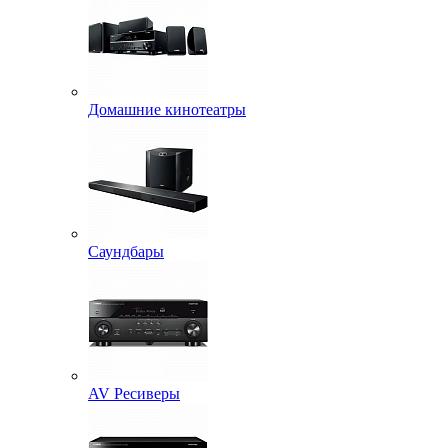
Домашние кинотеатры
Саундбары
AV Ресиверы