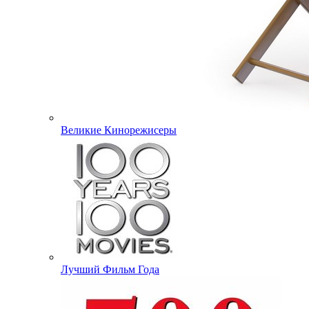
Великие Кинорежисеры
Лучший Фильм Года