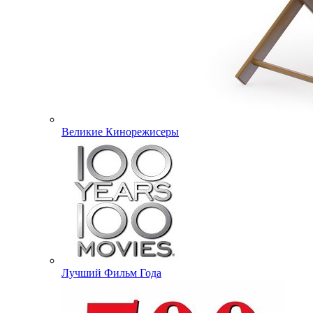
Великие Кинорежисеры
Лучший Фильм Года