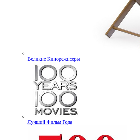
Великие Кинорежисеры
Лучший Фильм Года