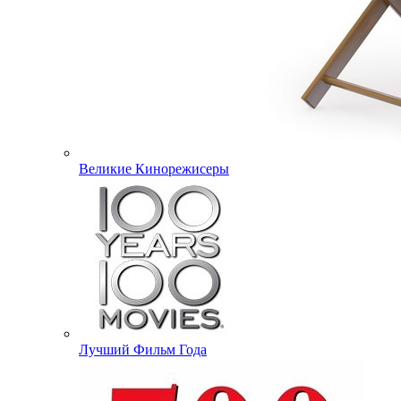
Великие Кинорежисеры
Лучший Фильм Года