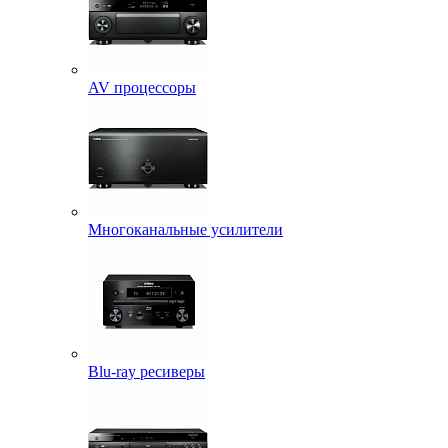
AV процессоры
Многоканальные усилители
Blu-ray ресиверы