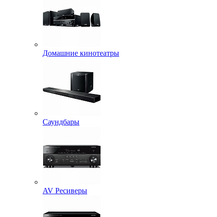
Домашние кинотеатры
Саундбары
AV Ресиверы