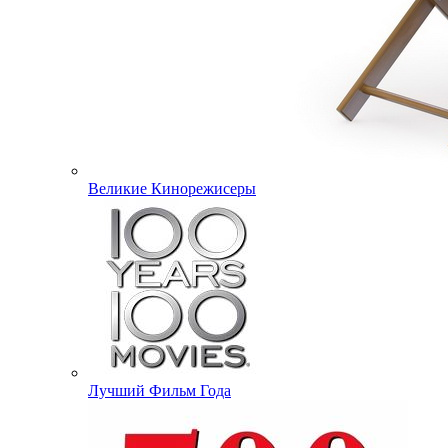
Великие Кинорежисеры
Лучший Фильм Года