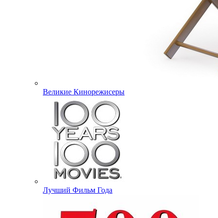
Великие Кинорежисеры
Лучший Фильм Года