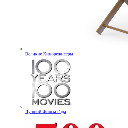
Великие Кинорежисеры
Лучший Фильм Года