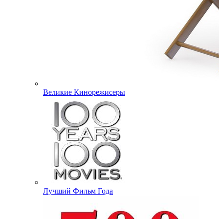
Великие Кинорежисеры
Лучший Фильм Года