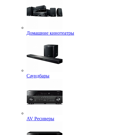
Домашние кинотеатры
Саундбары
AV Ресиверы