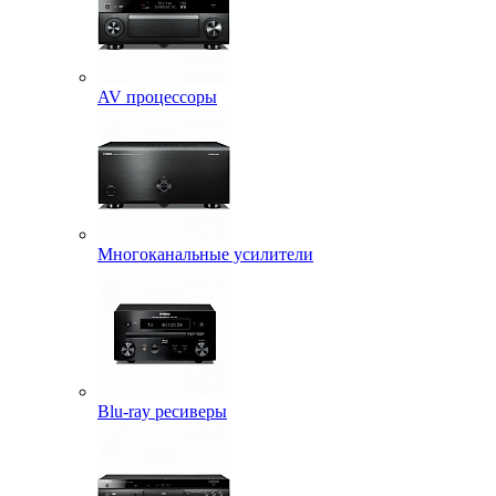
AV процессоры
Многоканальные усилители
Blu-ray ресиверы