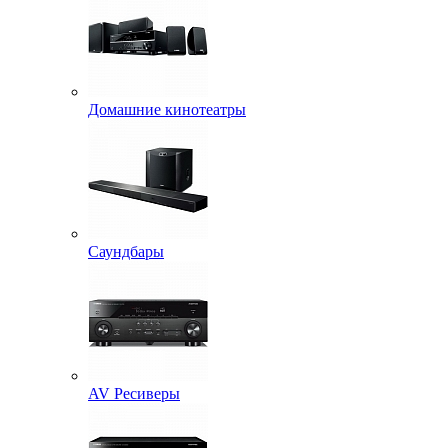
Домашние кинотеатры
Саундбары
AV Ресиверы