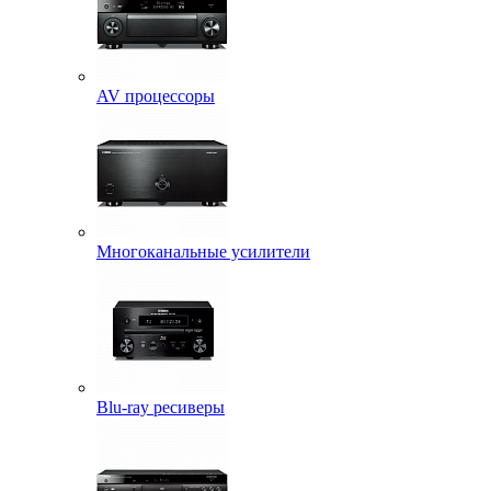
AV процессоры
Многоканальные усилители
Blu-ray ресиверы