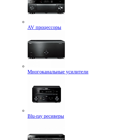
AV процессоры
Многоканальные усилители
Blu-ray ресиверы