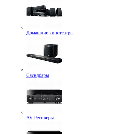
Домашние кинотеатры
Саундбары
AV Ресиверы