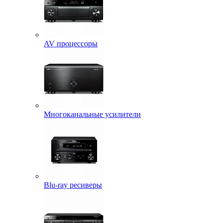
AV процессоры
Многоканальные усилители
Blu-ray ресиверы