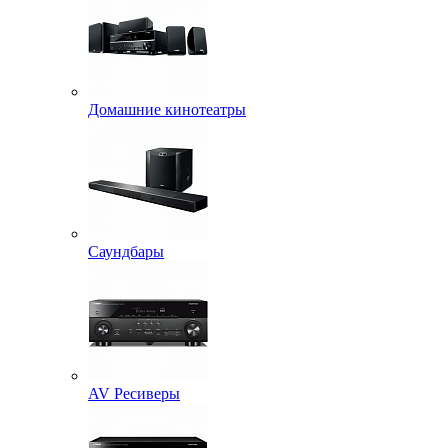
Домашние кинотеатры
Саундбары
AV Ресиверы