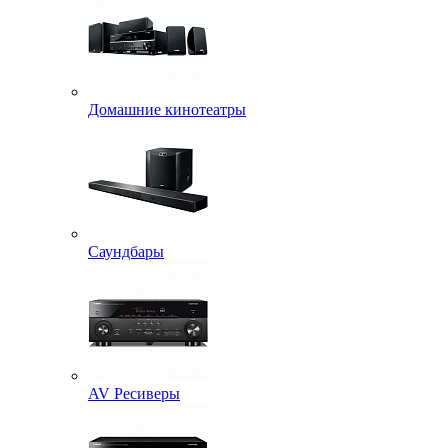
Домашние кинотеатры
Саундбары
AV Ресиверы