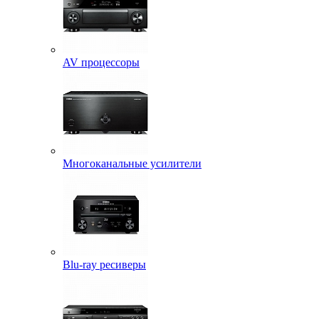
AV процессоры
Многоканальные усилители
Blu-ray ресиверы