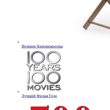
Великие Кинорежисеры
Лучший Фильм Года