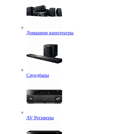
Домашние кинотеатры
Саундбары
AV Ресиверы