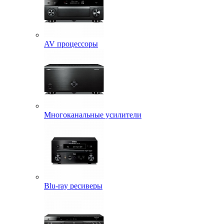
AV процессоры
Многоканальные усилители
Blu-ray ресиверы