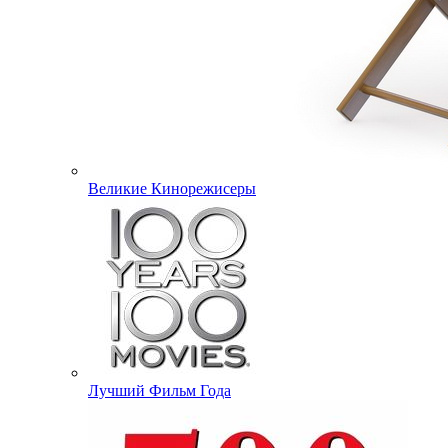
Великие Кинорежисеры
Лучший Фильм Года