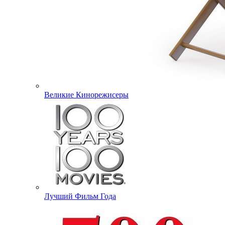
Великие Кинорежисеры
Лучший Фильм Года