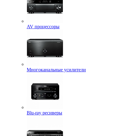
AV процессоры
Многоканальные усилители
Blu-ray ресиверы