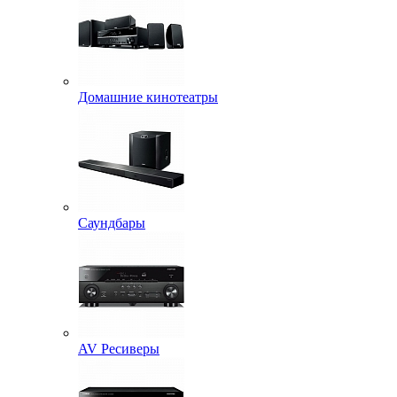
Домашние кинотеатры
Саундбары
AV Ресиверы