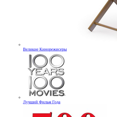
Великие Кинорежисеры
Лучший Фильм Года