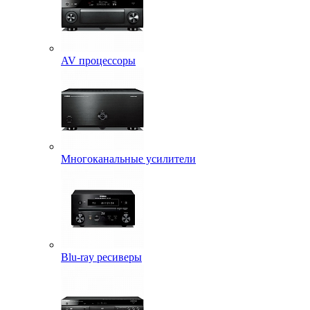
AV процессоры
Многоканальные усилители
Blu-ray ресиверы