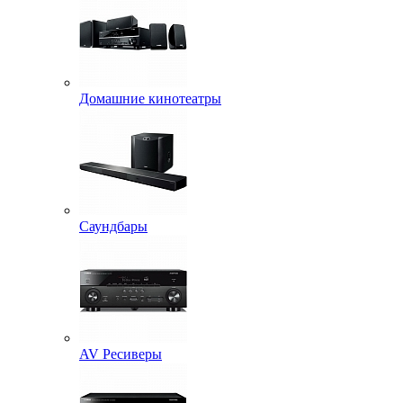
Домашние кинотеатры
Саундбары
AV Ресиверы