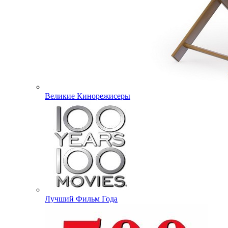
Великие Кинорежисеры
Лучший Фильм Года