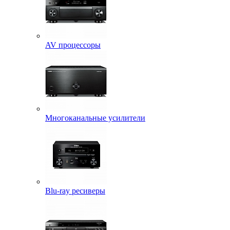
AV процессоры
Многоканальные усилители
Blu-ray ресиверы