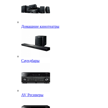
Домашние кинотеатры
Саундбары
AV Ресиверы