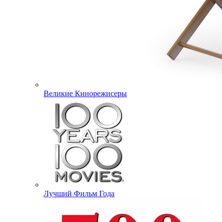
Великие Кинорежисеры
Лучший Фильм Года