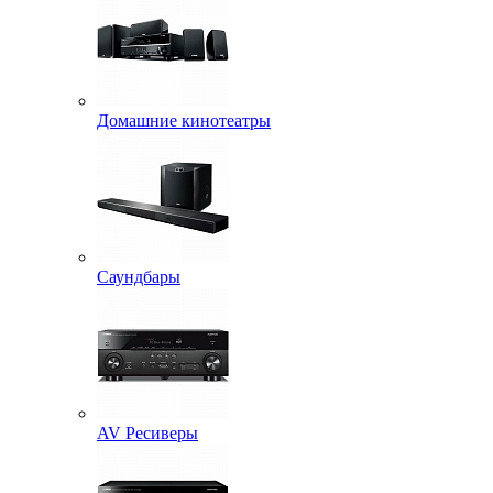
Домашние кинотеатры
Саундбары
AV Ресиверы