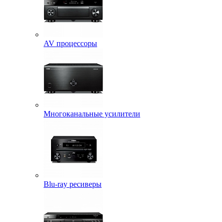
AV процессоры
Многоканальные усилители
Blu-ray ресиверы