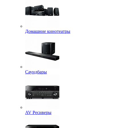
Домашние кинотеатры
Саундбары
AV Ресиверы