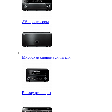
AV процессоры
Многоканальные усилители
Blu-ray ресиверы