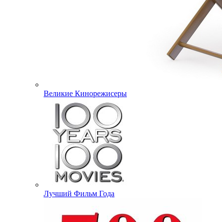
Великие Кинорежисеры
Лучший Фильм Года