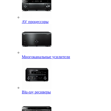
AV процессоры
Многоканальные усилители
Blu-ray ресиверы