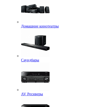
Домашние кинотеатры
Саундбары
AV Ресиверы