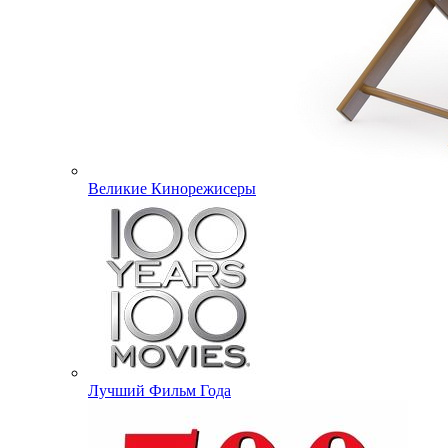
Великие Кинорежисеры
Лучший Фильм Года