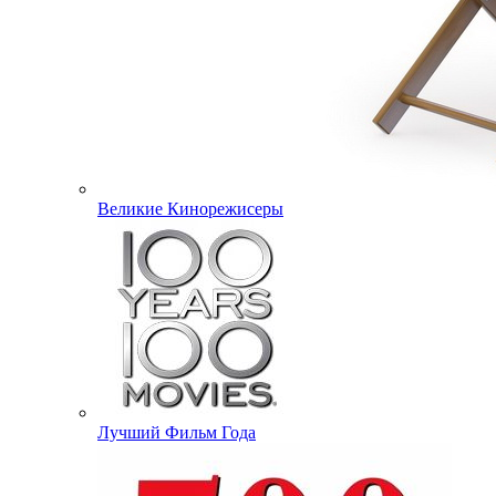
Великие Кинорежисеры
Лучший Фильм Года