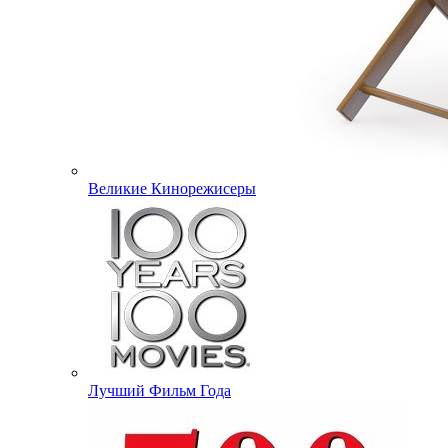
Великие Кинорежисеры
Лучший Фильм Года