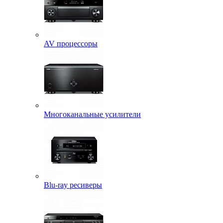
AV процессоры
Многоканальные усилители
Blu-ray ресиверы