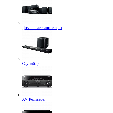
Домашние кинотеатры
Саундбары
AV Ресиверы