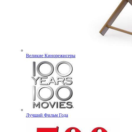
Великие Кинорежисеры
Лучший Фильм Года