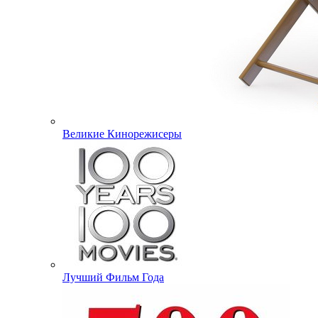
Великие Кинорежисеры
Лучший Фильм Года