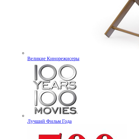
Великие Кинорежисеры
Лучший Фильм Года