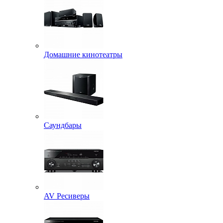
Домашние кинотеатры
Саундбары
AV Ресиверы