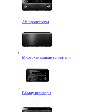
AV процессоры
Многоканальные усилители
Blu-ray ресиверы